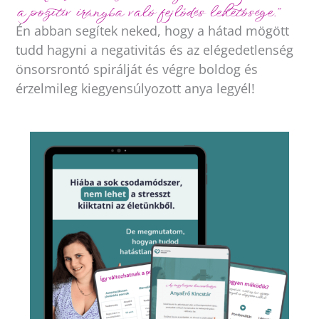
a pozitív irányba való fejlődés lehetősége.”
Én abban segítek neked, hogy a hátad mögött
tudd hagyni a negativitás és az elégedetlenség
önsorsrontó spirálját és végre boldog és
érzelmileg kiegyensúlyozott anya legyél!