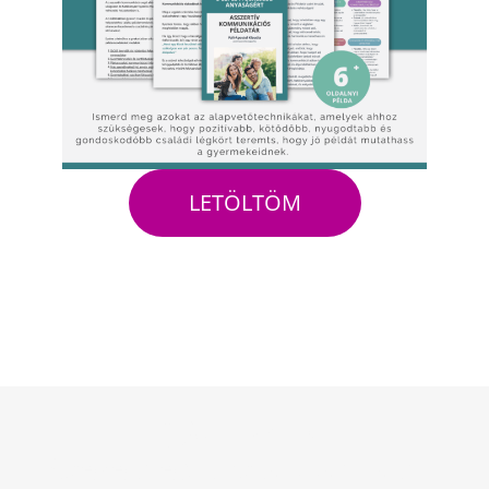
LETÖLTÖM
Játssz velem!
Szeretnéd tisztábban látni,