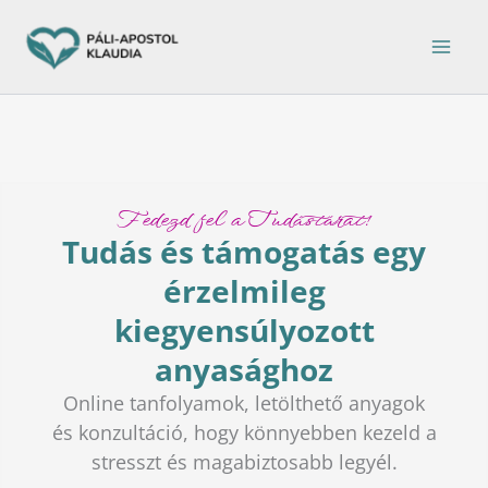
Ugrás
a
tartalomra
Fedezd fel a Tudástárat!
Tudás és támogatás egy
érzelmileg
kiegyensúlyozott
anyasághoz
Online tanfolyamok, letölthető anyagok
és konzultáció, hogy könnyebben kezeld a
stresszt és magabiztosabb legyél.