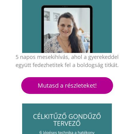
5 napos mesekihívás, ahol a gyerekeddel
együtt fedezhetitek fel a boldogság titkát.
Mutasd a részleteket!