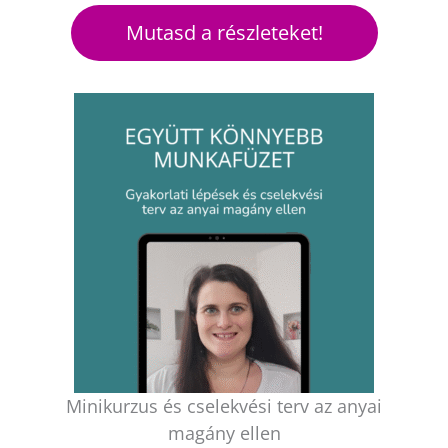
Mutasd a részleteket!
Minikurzus és cselekvési terv az anyai
magány ellen