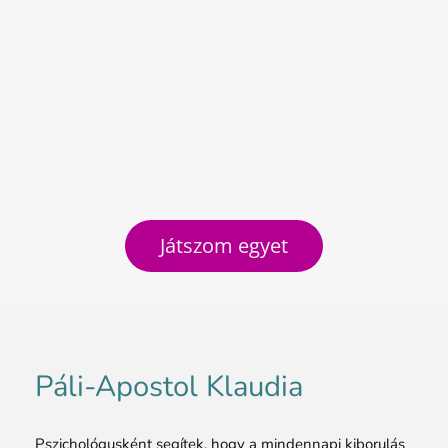
mely életterületeken érdemes
változtatni, fejlődni?
Az életkerék egy egyszerű, de hatékony
eszköz, amely segít átlátni, hol érzed
magad kiegyensúlyozottnak, és hol van
szükség egy kis extra figyelemre vagy
erőre.
Játszom egyet
Páli-Apostol Klaudia
Pszichológusként segítek, hogy a mindennapi kiborulás