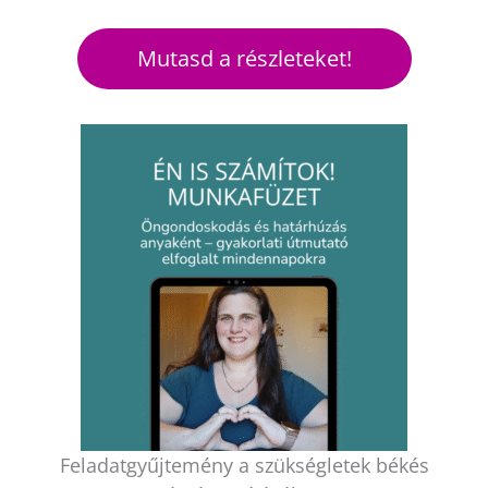
Mutasd a részleteket!
Feladatgyűjtemény a szükségletek békés