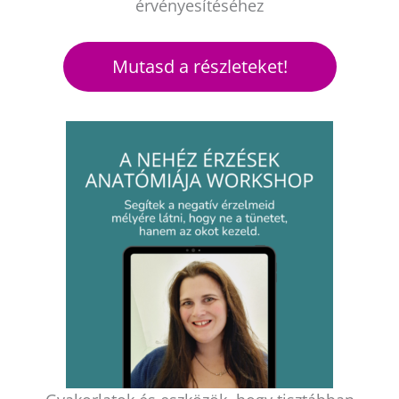
érvényesítéséhez
Mutasd a részleteket!