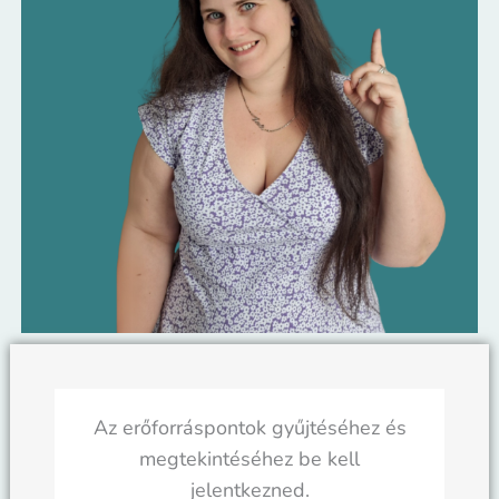
Az erőforráspontok gyűjtéséhez és
megtekintéséhez be kell
jelentkezned.