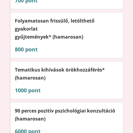
700 pont
Folyamatosan frissülő, letölthető
gyakorlat
gyűjtemények* (hamarosan)
800 pont
Tematikus kihívások örökhozzáférés*
(hamarosan)
1000 pont
90 perces pozitív pszichológiai konzultáció
(hamarosan)
6000 pont