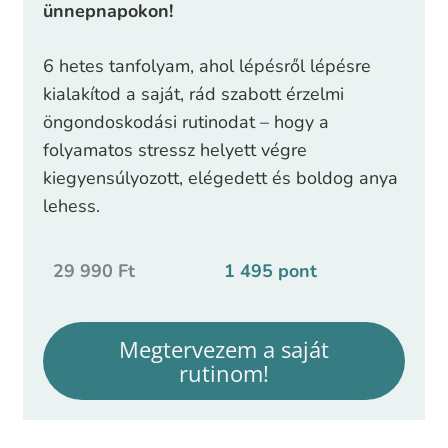
ünnepnapokon!
6 hetes tanfolyam, ahol lépésről lépésre
kialakítod a saját, rád szabott érzelmi
öngondoskodási rutinodat – hogy a
folyamatos stressz helyett végre
kiegyensúlyozott, elégedett és boldog anya
lehess.
29 990 Ft
1 495 pont
Megtervezem a saját
rutinom!