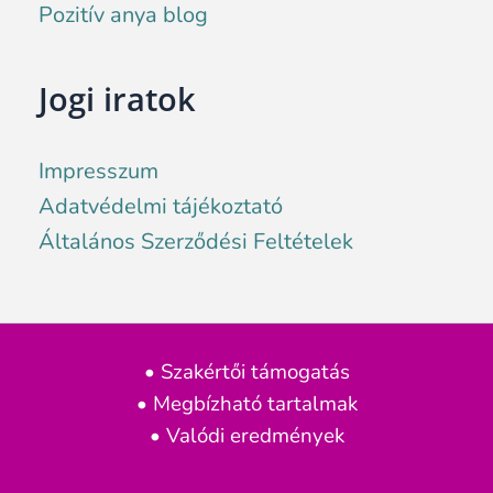
Pozitív anya blog
Jogi iratok
Impresszum
Adatvédelmi tájékoztató
Általános Szerződési Feltételek
• Szakértői támogatás
• Megbízható tartalmak
• Valódi eredmények