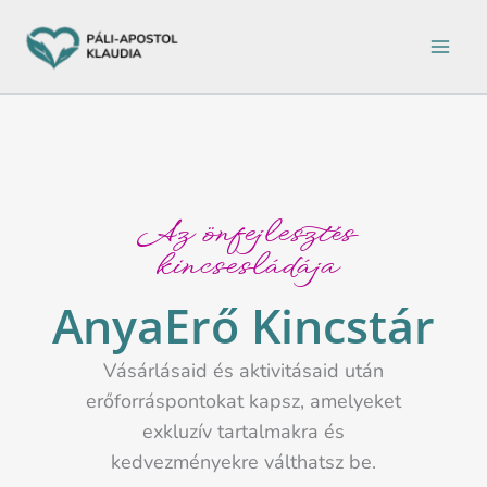
Ugrás
a
tartalomra
Az önfejlesztés
kincsesládája
AnyaErő Kincstár
Vásárlásaid és aktivitásaid után
erőforráspontokat kapsz, amelyeket
exkluzív tartalmakra és
kedvezményekre válthatsz be.