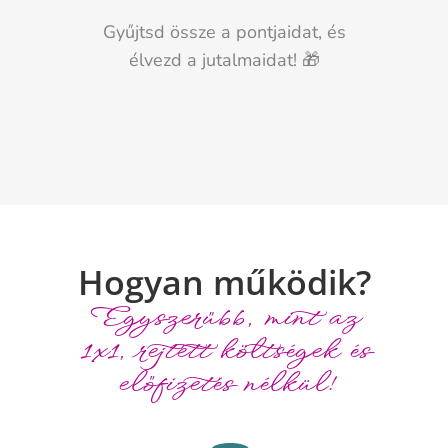
Gyűjtsd össze a pontjaidat, és
élvezd a jutalmaidat! 🎁
Hogyan működik?
Egyszerűbb, mint az
1x1, rejtett költségek és
előfizetés nélkül!