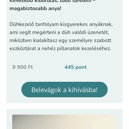
Kevesebb kiborulás, több türelem –
magabiztosabb anya!
Dühkezelő tanfolyam kisgyerekes anyáknak,
ami segít megérteni a düh valódi üzenetét,
miközben kialakítasz egy személyre szabott
eszköztárat a nehéz pillanatok kezeléséhez.
9 900 Ft
445 pont
Belevágok a kihívásba!