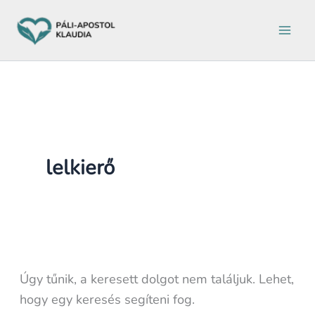
Keresés
Ugrás
erre:
a
tartalomra
lelkierő
Úgy tűnik, a keresett dolgot nem találjuk. Lehet,
hogy egy keresés segíteni fog.