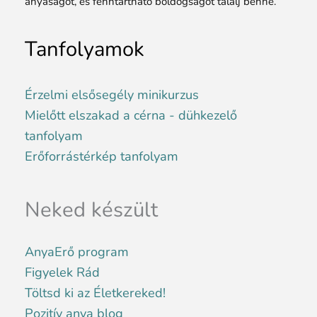
anyaságot, és fenntartható boldogságot találj benne.
Tanfolyamok
Érzelmi elsősegély minikurzus
Mielőtt elszakad a cérna - dühkezelő
tanfolyam
Erőforrástérkép tanfolyam
Neked készült
AnyaErő program
Figyelek Rád
Töltsd ki az Életkereked!
Pozitív anya blog