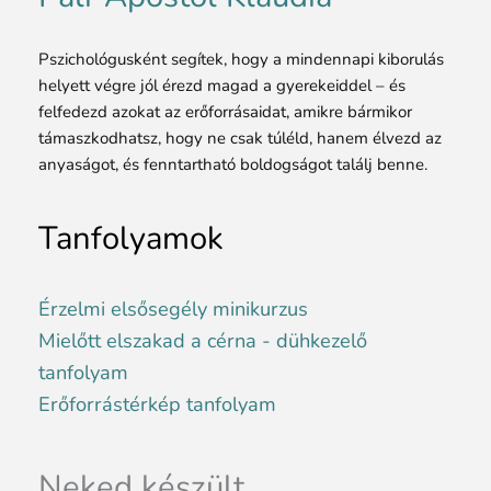
Pszichológusként segítek, hogy a mindennapi kiborulás
helyett végre jól érezd magad a gyerekeiddel – és
felfedezd azokat az erőforrásaidat, amikre bármikor
támaszkodhatsz, hogy ne csak túléld, hanem élvezd az
anyaságot, és fenntartható boldogságot találj benne.
Tanfolyamok
Érzelmi elsősegély minikurzus
Mielőtt elszakad a cérna - dühkezelő
tanfolyam
Erőforrástérkép tanfolyam
Neked készült