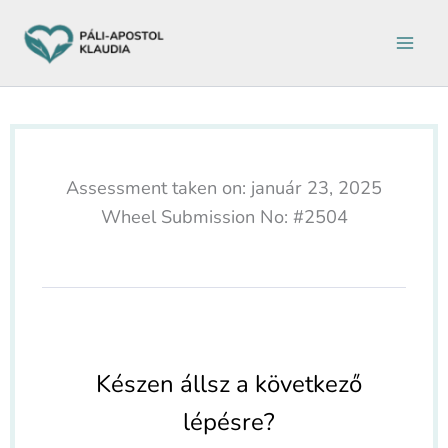
Ugrás
a
tartalomra
Assessment taken on:
január 23, 2025
Wheel Submission No: #2504
Készen állsz a következő
lépésre?