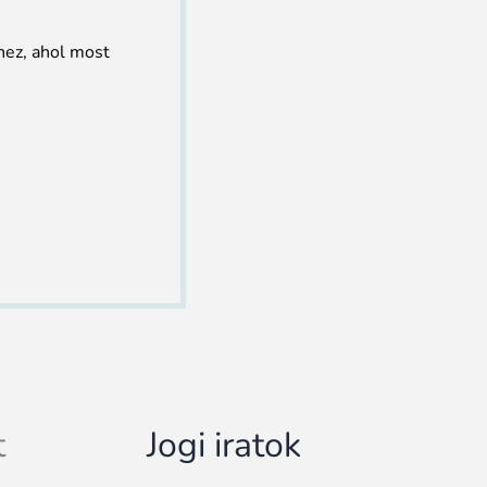
hez, ahol most
t
Jogi iratok