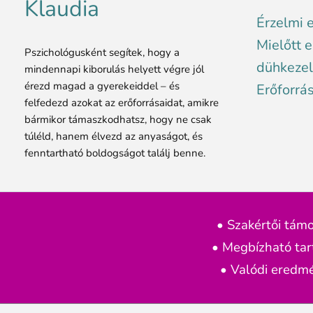
Klaudia
Érzelmi 
Mielőtt e
Pszichológusként segítek, hogy a
dühkezel
mindennapi kiborulás helyett végre jól
érezd magad a gyerekeiddel – és
Erőforrá
felfedezd azokat az erőforrásaidat, amikre
bármikor támaszkodhatsz, hogy ne csak
túléld, hanem élvezd az anyaságot, és
fenntartható boldogságot találj benne.
• Szakértői tám
• Megbízható ta
• Valódi eredm