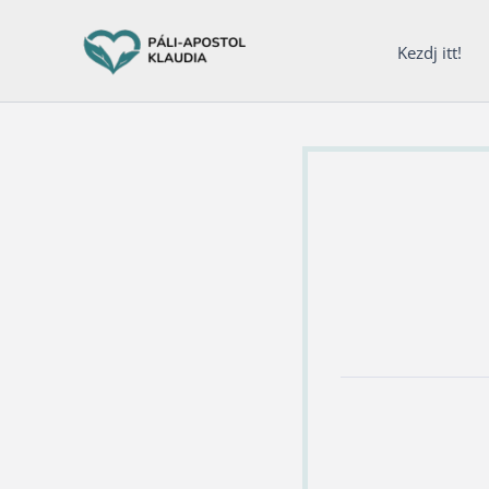
Ugrás
a
Kezdj itt!
tartalomra