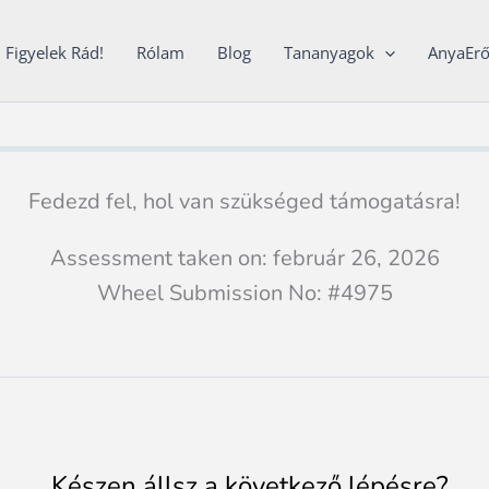
Figyelek Rád!
Rólam
Blog
Tananyagok
AnyaEr
Fedezd fel, hol van szükséged támogatásra!
Assessment taken on:
február 26, 2026
Wheel Submission No: #4975
Készen állsz a következő lépésre?