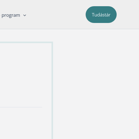
Tudástár
ő program