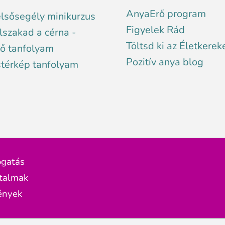
AnyaErő program
elsősegély minikurzus
Figyelek Rád
lszakad a cérna -
Töltsd ki az Életkerek
ő tanfolyam
Pozitív anya blog
stérkép tanfolyam
ogatás
rtalmak
ények