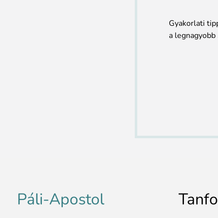
Gyakorlati ti
a legnagyobb 
Páli-Apostol
Tanf