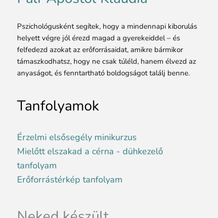
Pszichológusként segítek, hogy a mindennapi kiborulás
helyett végre jól érezd magad a gyerekeiddel – és
felfedezd azokat az erőforrásaidat, amikre bármikor
támaszkodhatsz, hogy ne csak túléld, hanem élvezd az
anyaságot, és fenntartható boldogságot találj benne.
Tanfolyamok
Érzelmi elsősegély minikurzus
Mielőtt elszakad a cérna - dühkezelő
tanfolyam
Erőforrástérkép tanfolyam
Neked készült