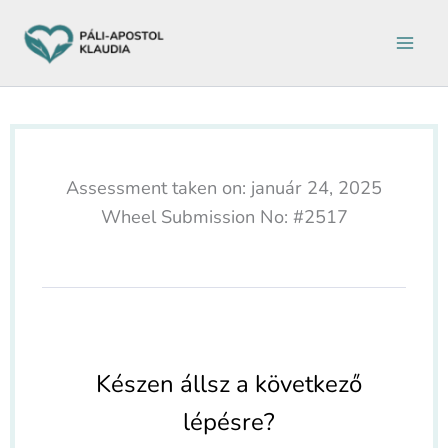
Ugrás
a
tartalomra
Assessment taken on:
január 24, 2025
Wheel Submission No: #2517
Készen állsz a következő
lépésre?