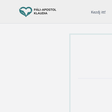
Ugrás
a
Kezdj itt!
tartalomra