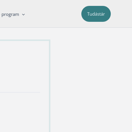
Tudástár
ő program