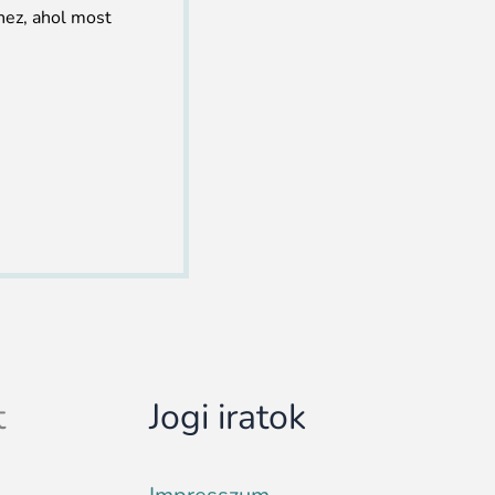
hez, ahol most
t
Jogi iratok