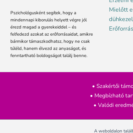
Érzelmi 
Mielőtt e
Pszichológusként segítek, hogy a
dühkezel
mindennapi kiborulás helyett végre jól
érezd magad a gyerekeiddel – és
Erőforrá
felfedezd azokat az erőforrásaidat, amikre
bármikor támaszkodhatsz, hogy ne csak
túléld, hanem élvezd az anyaságot, és
fenntartható boldogságot találj benne.
• Szakértői tám
• Megbízható ta
• Valódi eredm
A weboldalon találh