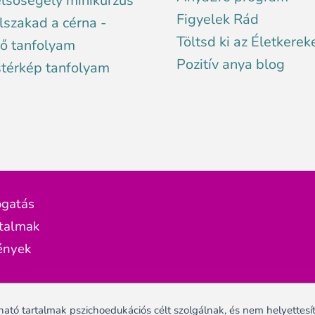
elsősegély minikurzus
Figyelek Rád
lszakad a cérna -
Töltsd ki az Életkerek
ő tanfolyam
Pozitív anya blog
stérkép tanfolyam
ogatás
rtalmak
ények
ató tartalmak pszichoedukációs célt szolgálnak, és nem helyettesíti