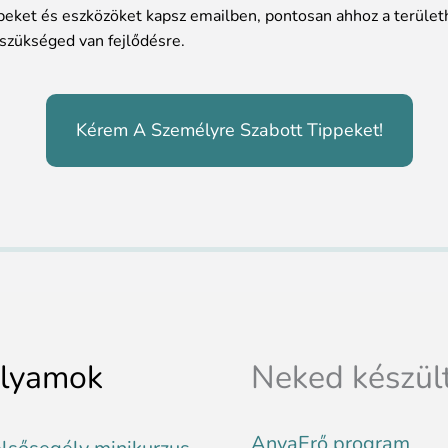
ppeket és eszközöket kapsz emailben, pontosan ahhoz a terület
szükséged van fejlődésre.
Kérem A Személyre Szabott Tippeket!
olyamok
Neked készül
AnyaErő program