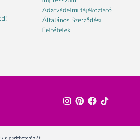
Impresszum
Adatvédelmi tájékoztató
ed!
Általános Szerződési
Feltételek
k a pszichoterápiát.