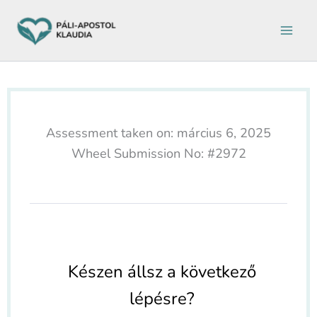
Ugrás
a
tartalomra
Assessment taken on:
március 6, 2025
Wheel Submission No: #2972
Készen állsz a következő
lépésre?