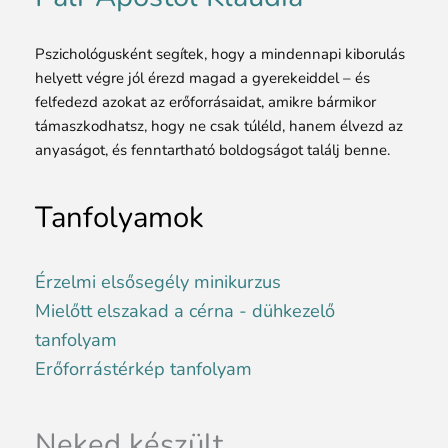
Pszichológusként segítek, hogy a mindennapi kiborulás
helyett végre jól érezd magad a gyerekeiddel – és
felfedezd azokat az erőforrásaidat, amikre bármikor
támaszkodhatsz, hogy ne csak túléld, hanem élvezd az
anyaságot, és fenntartható boldogságot találj benne.
Tanfolyamok
Érzelmi elsősegély minikurzus
Mielőtt elszakad a cérna - dühkezelő
tanfolyam
Erőforrástérkép tanfolyam
Neked készült