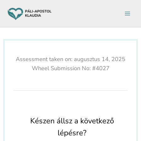
Ugrás
a
tartalomra
Assessment taken on:
augusztus 14, 2025
Wheel Submission No: #4027
Készen állsz a következő
lépésre?