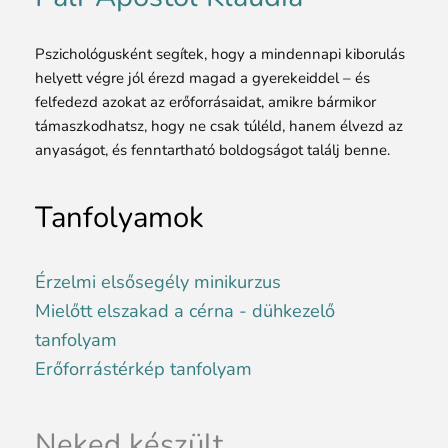
Pszichológusként segítek, hogy a mindennapi kiborulás
helyett végre jól érezd magad a gyerekeiddel – és
felfedezd azokat az erőforrásaidat, amikre bármikor
támaszkodhatsz, hogy ne csak túléld, hanem élvezd az
anyaságot, és fenntartható boldogságot találj benne.
Tanfolyamok
Érzelmi elsősegély minikurzus
Mielőtt elszakad a cérna - dühkezelő
tanfolyam
Erőforrástérkép tanfolyam
Neked készült