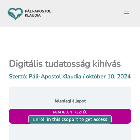
Ugrás
a
tartalomra
Digitális tudatosság kihívás
Szerző:
Páli-Apostol Klaudia
/
október 10, 2024
Jelenlegi állapot
NEM JELENTKEZTÉL
Enroll in this csoport to get access