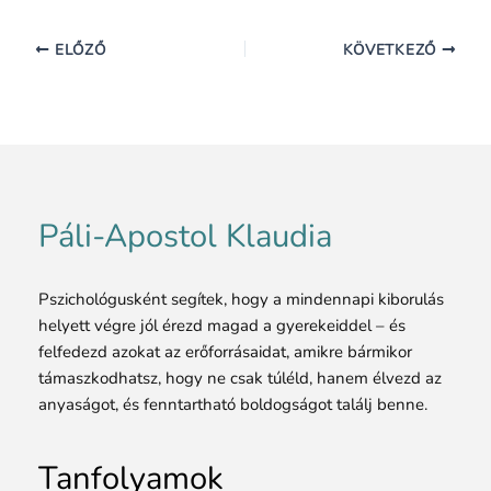
0% KÉSZ
0/0 lépés
ELŐZŐ
KÖVETKEZŐ
Páli-Apostol Klaudia
Pszichológusként segítek, hogy a mindennapi kiborulás
helyett végre jól érezd magad a gyerekeiddel – és
felfedezd azokat az erőforrásaidat, amikre bármikor
támaszkodhatsz, hogy ne csak túléld, hanem élvezd az
anyaságot, és fenntartható boldogságot találj benne.
Tanfolyamok